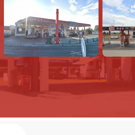
Molina
M