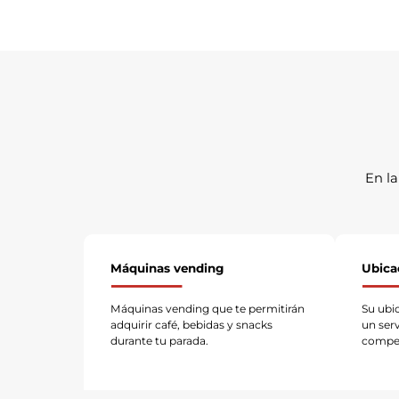
En la
Máquinas vending
Ubica
Máquinas vending que te permitirán
Su ubi
adquirir café, bebidas y snacks
un ser
durante tu parada.
compet