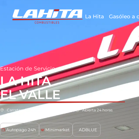
La Hita
Gasóleo a 
Estación de Servicio
LA HITA
EL VALLE
Carretera Murcia a San Javier, km. 4,1
Abierta 24 horas
30730 San Javier
Autopago 24h
Minimarket
ADBLUE